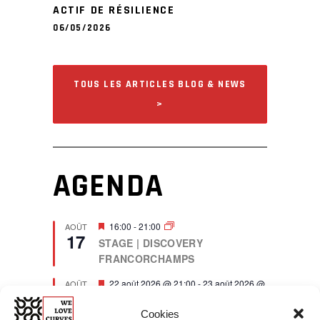
ACTIF DE RÉSILIENCE
06/05/2026
TOUS LES ARTICLES BLOG & NEWS
>
AGENDA
F
16:00
-
21:00
AOÛT
17
e
STAGE | DISCOVERY
a
FRANCORCHAMPS
t
u
r
F
22 août 2026 @ 21:00
-
23 août 2026 @
AOÛT
22
e
e
21:00
d
a
STAGE | DISCOVERY
Cookies
t