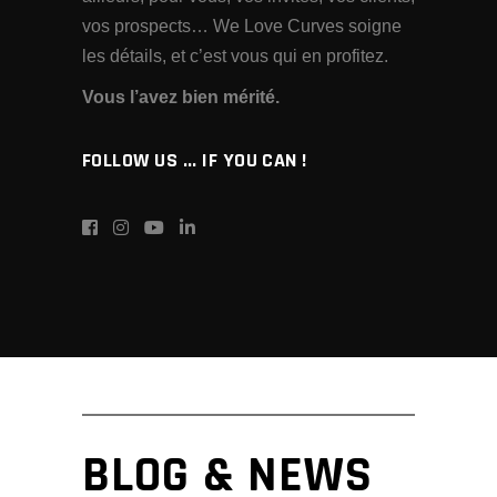
vos prospects… We Love Curves soigne
les détails, et c’est vous qui en profitez.
Vous l’avez bien mérité.
FOLLOW US ... IF YOU CAN !
BLOG & NEWS