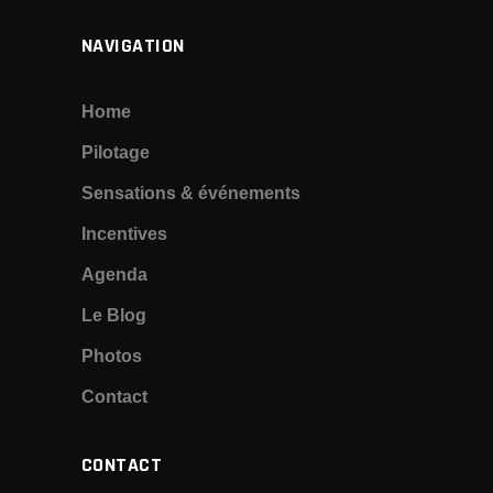
N
NAVIGATION
A
V
Home
Pilotage
I
Sensations & événements
G
Incentives
A
Agenda
T
Le Blog
I
Photos
Contact
O
N
CONTACT