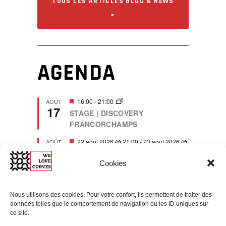
TOUS LES ARTICLES BLOG & NEWS
>
AGENDA
F
16:00
-
21:00
AOÛT
17
e
STAGE | DISCOVERY
a
FRANCORCHAMPS
t
u
r
F
22 août 2026 @ 21:00
-
23 août 2026 @
AOÛT
22
e
e
21:00
d
a
STAGE | DISCOVERY
Cookies
t
NÜRBURGRING –
u
r
NORDSCHLEIFE (DE)
e
Nous utilisons des cookies. Pour votre confort, ils permettent de traiter des
d
F
13:30
-
18:30
SEP
données telles que le comportement de navigation ou les ID uniques sur
27
e
EVENT | CLASSIC CAR RALLY
ce site.
a
DISTINGUISHED GENTLEMAN’S
t