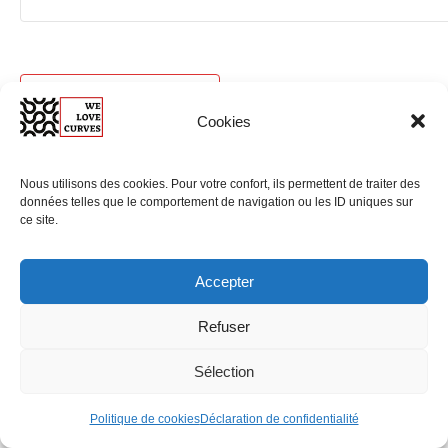
Add to calendar
Cookies
Nous utilisons des cookies. Pour votre confort, ils permettent de traiter des
données telles que le comportement de navigation ou les ID uniques sur
RELATED EVENTS
ce site.
Accepter
Refuser
EVENT |
STAGE |
STAGE |
Sélection
CLASSIC CAR
DISCOVERY
DISCOVERY
RALLY
NÜRBURGRING
FRANCORCHA
Politique de cookies
Déclaration de confidentialité
DISTINGUISHE
–
MPS