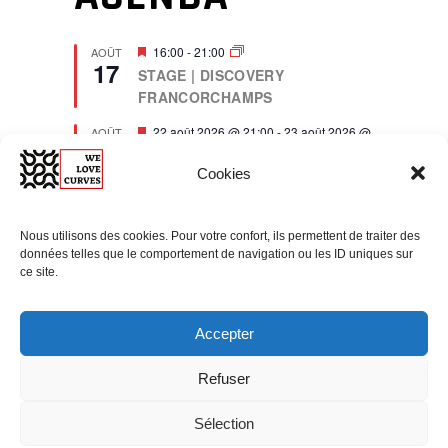
F
16:00
-
21:00
AOÛT
17
e
STAGE | DISCOVERY
a
FRANCORCHAMPS
t
u
r
F
22 août 2026 @ 21:00
-
23 août 2026 @
AOÛT
22
e
e
21:00
d
a
STAGE | DISCOVERY
Cookies
t
NÜRBURGRING –
u
r
NORDSCHLEIFE (DE)
e
Nous utilisons des cookies. Pour votre confort, ils permettent de traiter des
d
F
13:30
-
18:30
SEP
données telles que le comportement de navigation ou les ID uniques sur
27
e
EVENT | CLASSIC CAR RALLY
ce site.
a
DISTINGUISHED GENTLEMAN’S
t
u
DRIVE – LIÈGE 2026
r
Accepter
e
F
19:30
-
20:30
OCT
d
23
e
Postponed
EVENT | Dandy Street
Refuser
a
— automobile & élégance
t
u
Sélection
r
View Calendar
e